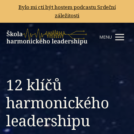
Bylo mi ctí být hostem podcastu Srdeční
záležitosti
MENU
12 klíčů
harmonického
leadershipu