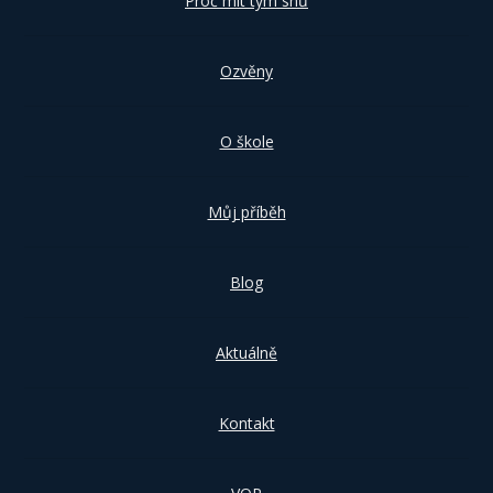
Proč mít tým snů
Ozvěny
O škole
Můj příběh
Blog
Aktuálně
Kontakt