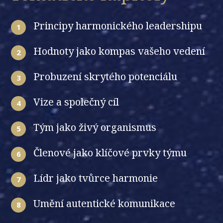
Principy harmonického leadershipu
1
Hodnoty jako kompas vašeho vedení
2
Probuzení skrytého potenciálu
3
Vize a společný cíl
4
Tým jako živý organismus
5
Členové jako klíčové prvky týmu
6
Lídr jako tvůrce harmonie
7
Umění autentické komunikace
8