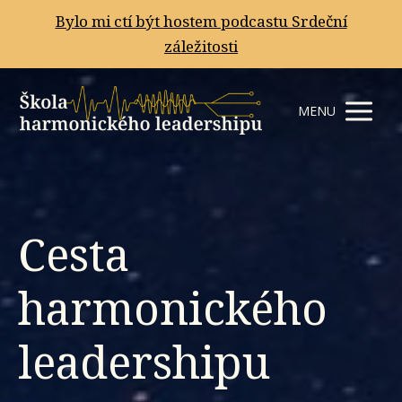
Bylo mi ctí být hostem podcastu Srdeční
záležitosti
MENU
Cesta
harmonického
leadershipu